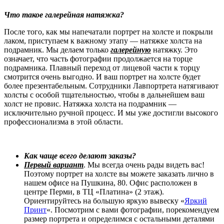
Что такое галерейная натяжка?
После того, как мы напечатали портрет на холсте и покрыли
лаком, приступаем к важному этапу — натяжке холста на
подрамник. Мы делаем только
галерейную
натяжку. Это
означает, что часть фотографии продолжается на торце
подрамника. Плавный переход от лицевой части к торцу
смотрится очень выгодно. И ваш портрет на холсте будет
более презентабельным. Сотрудники Лавпортрета натягивают
холсты с особой тщательностью, чтобы в дальнейшем ваш
холст не провис. Натяжка холста на подрамник —
исключительно ручной процесс. И мы уже достигли высокого
профессионализма в этой области.
Как чаще всего делают заказы?
Первый вариант
. Мы всегда очень рады видеть вас!
Поэтому портрет на холсте вы можете заказать лично в
нашем офисе на Пушкина, 80. Офис расположен в
центре Перми, в ТЦ «Платина» (2 этаж).
Ориентируйтесь на большую яркую вывеску «
Яркий
Принт
«. Посмотрим с вами фотографии, порекомендуем
размер портрета и определимся с остальными деталями