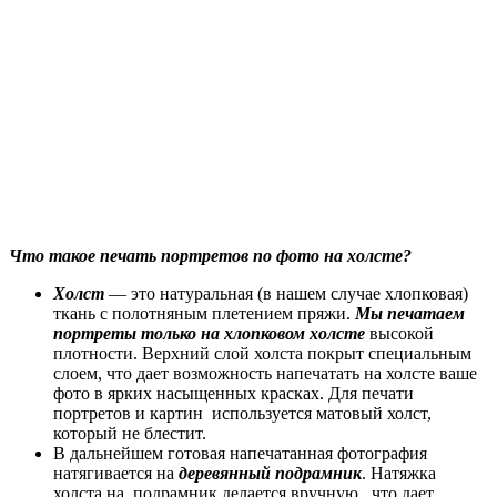
Что такое печать портретов по фото на холсте?
Холст
— это натуральная (в нашем случае хлопковая)
ткань с полотняным плетением пряжи.
Мы печатаем
портреты только на хлопковом холсте
высокой
плотности. Верхний слой холста покрыт специальным
слоем, что дает возможность напечатать на холсте ваше
фото в ярких насыщенных красках. Для печати
портретов и картин используется матовый холст,
который не блестит.
В дальнейшем готовая напечатанная фотография
натягивается на
деревянный подрамник
. Натяжка
холста на подрамник делается вручную , что дает