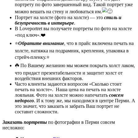
портрету по фото завершенный вид. Такой портрет уже
можно вешать на стену и любоваться им.
Портрет на холсте (фото на холсте) — это
стиль и
безупречность в интерьере
.
В Loveportret вы получаете портреты по фото на холсте
«под ключ».❤️
⭐️
Обратите внимание
, что в прайс включена печать на
холсте, натяжка на подрамник, крепления, упаковка в
стрейч-пленку.⭐️
☘️ По Вашему желанию мы можем покрыть холст лаком,
что придаст презентабельности и защитит холст от
воздействия внешних факторов.
Часто клиенты задаются вопросом «Сколько стоит
печать на холсте». Наша цена на печать на холсте
лояльная. Фото на холсте можно напечатать
совсем
недорого
. И к тому же, мы находимся в центре Перми. А
это значит, что заказать и забрать Ваш портрет не
составит сложности.
Заказать портреты
по фотографии в Перми совсем
несложно: